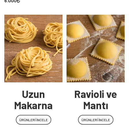
6.000
5
Uzun
Ravioli ve
Makarna
Mantı
ÜRÜNLERI İNCELE
ÜRÜNLERI İNCELE