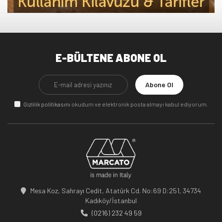
E-BÜLTENE ABONE OL
Abone Ol
Gizlilik politikasını
okudum ve elektronik posta almayı kabul ediyorum.
Mesa Koz, Sahrayı Cedit, Atatürk Cd. No:69 D:251, 34734
Kadıköy/İstanbul
(0216) 232 49 59