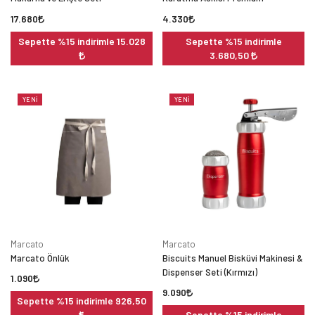
17.680
4.330
Sepette %15 indirimle 15.028
Sepette %15 indirimle
3.680,50
YENI
YENI
Marcato
Marcato
Marcato Önlük
Biscuits Manuel Bisküvi Makinesi &
Dispenser Seti (Kırmızı)
1.090
9.090
Sepette %15 indirimle 926,50
Sepette %15 indirimle