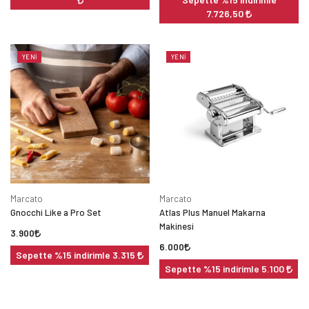
7.726,50
YENI
YENI
Marcato
Marcato
Gnocchi Like a Pro Set
Atlas Plus Manuel Makarna
Makinesi
3.900
6.000
Sepette %15 indirimle 3.315
Sepette %15 indirimle 5.100