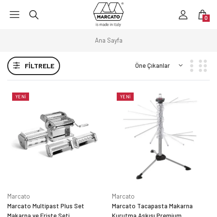
0
Ana Sayfa
FILTRELE
YENI
YENI
Marcato
Marcato
Marcato Multipast Plus Set
Marcato Tacapasta Makarna
Makarna ve Erişte Seti
Kurutma Askısı Premium