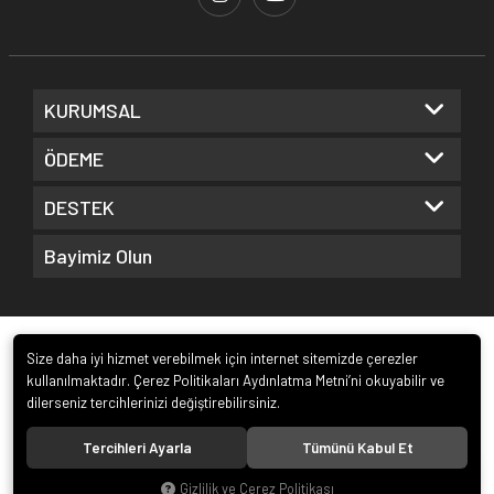
KURUMSAL
ÖDEME
DESTEK
Bayimiz Olun
Size daha iyi hizmet verebilmek için internet sitemizde çerezler
kullanılmaktadır. Çerez Politikaları Aydınlatma Metni’ni okuyabilir ve
dilerseniz tercihlerinizi değiştirebilirsiniz.
© 2026
Frv Dış Ticaret A.Ş.
. Tüm hakları saklıdır.
Tercihleri Ayarla
Tümünü Kabul Et
Gizlilik ve Çerez Politikası