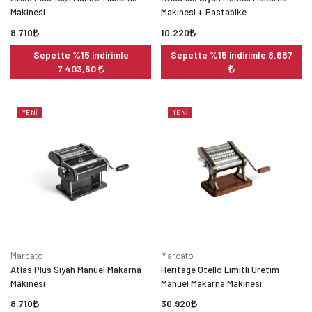
Makinesi
Makinesi + Pastabike
8.710
10.220
Sepette %15 indirimle
Sepette %15 indirimle 8.687
7.403,50
YENI
YENI
Marcato
Marcato
Atlas Plus Siyah Manuel Makarna
Heritage Otello Limitli Üretim
Makinesi
Manuel Makarna Makinesi
8.710
30.920