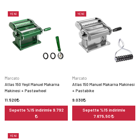
YENI
YENI
Marcato
Marcato
Atlas 150 Yeşil Manuel Makarna
Atlas 150 Manuel Makarna Makinesi
Makinesi + Pastawheel
+ Pastabike
11.520
9.030
Sepette %15 indirimle 9.792
Sepette %15 indirimle
7.675,50
YENI