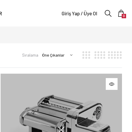
R
Giriş Yap / Üye Ol
0
Sıralama