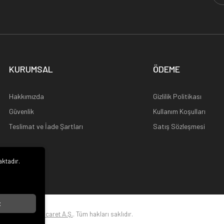
KURUMSAL
ÖDEME
Hakkımızda
Gizlilik Politikası
Güvenlik
Kullanım Koşulları
Teslimat ve İade Şartları
Satış Sözleşmesi
aktadır.
i
t
© 2026
Frv Dış Ticaret A.Ş.
. Tüm hakları saklıdır.