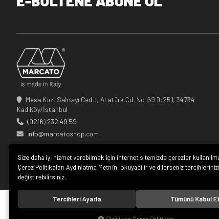
E-BÜLTENE ABONE OL
Mesa Koz, Sahrayı Cedit, Atatürk Cd. No:69 D:251, 34734
Kadıköy/İstanbul
(0216) 232 49 59
info@marcatoshop.com
Size daha iyi hizmet verebilmek için internet sitemizde çerezler kullanılm
Çerez Politikaları Aydınlatma Metni’ni okuyabilir ve dilerseniz tercihleriniz
değiştirebilirsiniz.
Tercihleri Ayarla
Tümünü Kabul E