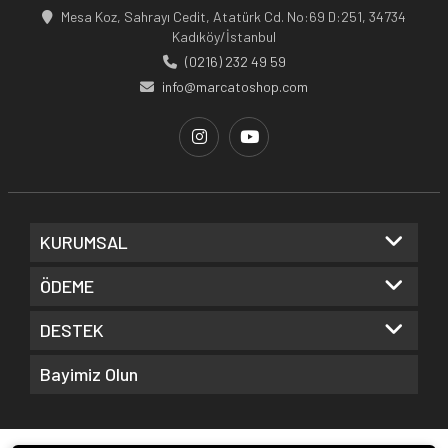
Mesa Koz, Sahrayı Cedit, Atatürk Cd. No:69 D:251, 34734
Kadıköy/İstanbul
(0216) 232 49 59
info@marcatoshop.com
KURUMSAL
ÖDEME
DESTEK
Bayimiz Olun