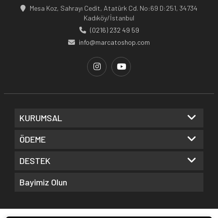
Mesa Koz, Sahrayı Cedit, Atatürk Cd. No:69 D:251, 34734
Kadıköy/İstanbul
(0216) 232 49 59
info@marcatoshop.com
KURUMSAL
ÖDEME
DESTEK
Bayimiz Olun