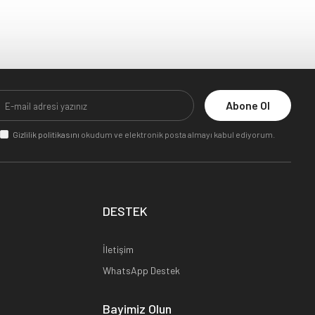
Abone Ol
Gizlilik politikasını
okudum ve elektronik posta almayı kabul ediyorum.
DESTEK
İletişim
WhatsApp Destek
Bayimiz Olun