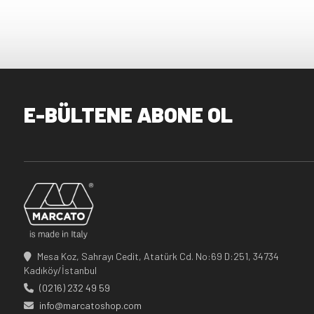
E-BÜLTENE ABONE OL
Mesa Koz, Sahrayı Cedit, Atatürk Cd. No:69 D:251, 34734
Kadıköy/İstanbul
(0216) 232 49 59
info@marcatoshop.com