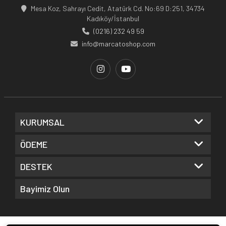
Mesa Koz, Sahrayı Cedit, Atatürk Cd. No:69 D:251, 34734
Kadıköy/İstanbul
(0216) 232 49 59
info@marcatoshop.com
KURUMSAL
ÖDEME
DESTEK
Bayimiz Olun