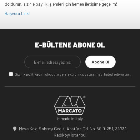
doldurun, sizinle bayilik işlemleri için hemen iletişime geçelim!
Başvuru Linki
E-BÜLTENE ABONE OL
Abone Ol
Gizlilik politikasını
okudum ve elektronik posta almayı kabul ediyorum.
Mesa Koz, Sahrayı Cedit, Atatürk Cd. No:69 D:251, 34734
Kadıköy/İstanbul